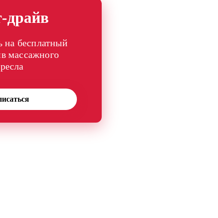
т-драйв
 на бесплатный
йв массажного
кресла
писаться