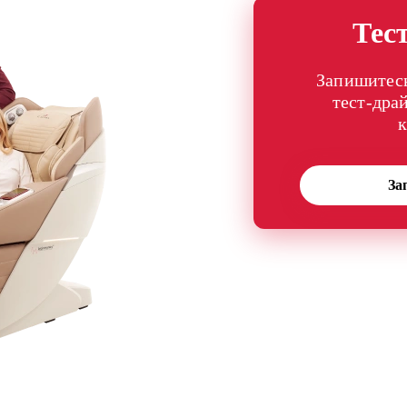
Тес
Запишитесь
тест-дра
За