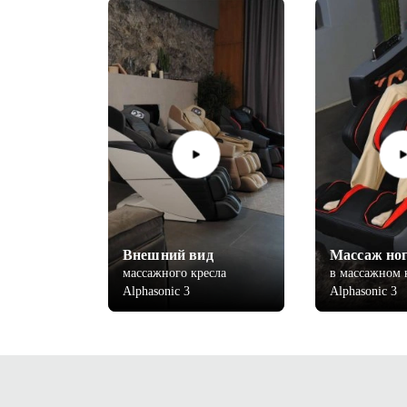
Внешний вид
Массаж но
массажного кресла
в массажном 
Alphasonic 3
Alphasonic 3