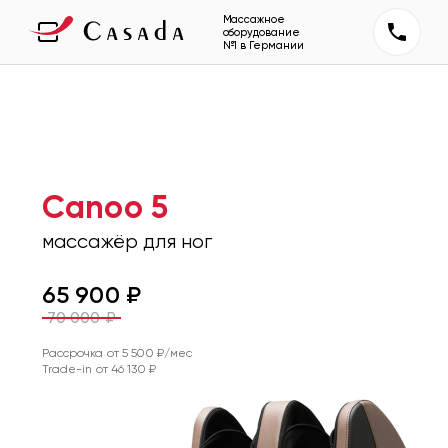
Массажное
оборудование
№1 в Германии
Canoo 5
массажёр для ног
65 900
₽
70 000
₽
Рассрочка от
5 500
₽/мес
Trade-in от
46 130
₽